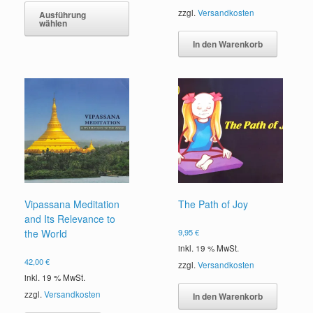
Produkt
zzgl.
Versandkosten
Ausführung
wählen
weist
mehrere
In den Warenkorb
Varianten
auf.
Die
Optionen
können
auf
der
Produktseite
gewählt
werden
Vipassana Meditation
The Path of Joy
and Its Relevance to
the World
9,95
€
inkl. 19 % MwSt.
42,00
€
zzgl.
Versandkosten
inkl. 19 % MwSt.
zzgl.
Versandkosten
In den Warenkorb