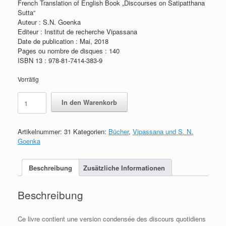
French Translation of English Book „Discourses on Satipatthana
Sutta“
Auteur : S.N. Goenka
Editeur : Institut de recherche Vipassana
Date de publication : Mai, 2018
Pages ou nombre de disques : 140
ISBN 13 : 978-81-7414-383-9
Vorrätig
Discours
In den Warenkorb
sur
le
Satipatthana
Artikelnummer:
31
Kategorien:
Bücher
,
Vipassana und S. N.
Sutta
Goenka
Menge
Beschreibung
Zusätzliche Informationen
Beschreibung
Ce livre contient une version condensée des discours quotidiens