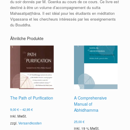
du soir donnés par M. Goenka au cours de ce cours. Ce livre est
destiné à être un volume d’accompagnement du sutta
Mahasatipaṭṭhāna. Il est idéal pour les étudiants en méditation
Vipassana et les chercheurs intéressés par les enseignements
du Bouddha.
Ähnliche Produkte
The Path of Purification
A Comprehensive
Manual of
9,00
€
–
42,95
€
Abhidhamma
inkl. MwSt.
25,00
€
zzgl.
Versandkosten
inkl. 19 % MwSt.
Dieses