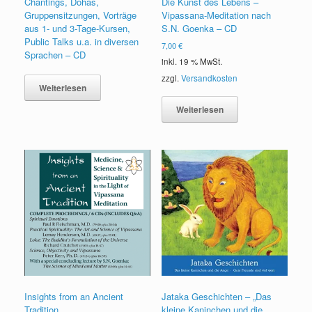
Chantings, Dohas,
Die Kunst des Lebens –
Gruppensitzungen, Vorträge
Vipassana-Meditation nach
aus 1- und 3-Tage-Kursen,
S.N. Goenka – CD
Public Talks u.a. in diversen
7,00
€
Sprachen – CD
inkl. 19 % MwSt.
zzgl.
Versandkosten
Weiterlesen
Weiterlesen
Insights from an Ancient
Jataka Geschichten – „Das
Tradition
kleine Kaninchen und die