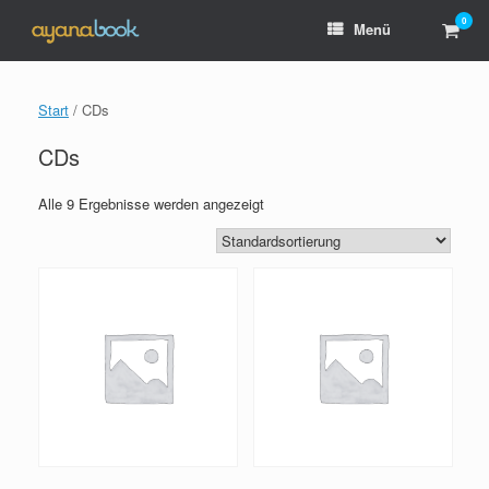
Zum
0
Ware
Menü
Inhalt
anzei
springen
Start
/ CDs
CDs
Alle 9 Ergebnisse werden angezeigt