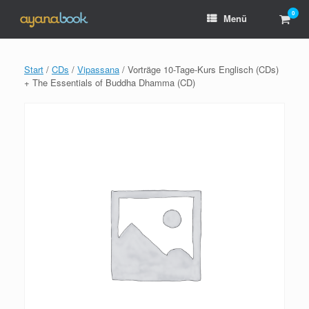
Zum
0
Ware
Menü
Inhalt
anzei
springen
Start
/
CDs
/
Vipassana
/ Vorträge 10-Tage-Kurs Englisch (CDs)
+ The Essentials of Buddha Dhamma (CD)