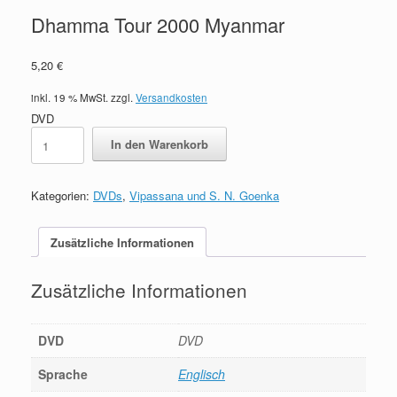
Dhamma Tour 2000 Myanmar
5,20
€
inkl. 19 % MwSt.
zzgl.
Versandkosten
DVD
Dhamma
In den Warenkorb
Tour
2000
Myanmar
Kategorien:
DVDs
,
Vipassana und S. N. Goenka
Menge
Zusätzliche Informationen
Zusätzliche Informationen
DVD
DVD
Sprache
Englisch