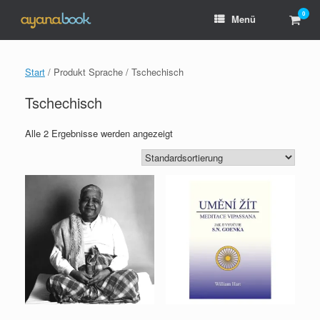
Zum
0
Ware
Menü
Inhalt
anzei
springen
Start
/ Produkt Sprache / Tschechisch
Tschechisch
Alle 2 Ergebnisse werden angezeigt