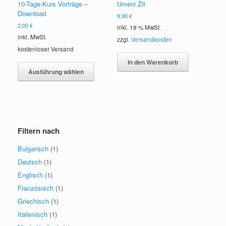
10-Tage-Kurs Vorträge –
Umeni Zit
Download
9,90
€
2,00
€
inkl. 19 % MwSt.
inkl. MwSt.
zzgl.
Versandkosten
kostenloser Versand
Dieses
In den Warenkorb
Produkt
Ausführung wählen
weist
mehrere
Varianten
auf.
Die
Optionen
Filtern nach
können
auf
Bulgarisch
(1)
der
Deutsch
(1)
Produktseite
Englisch
(1)
gewählt
werden
Französisch
(1)
Griechisch
(1)
Italienisch
(1)