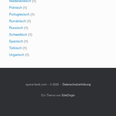
Niederländisch
(1)
Polnisch
(1)
Portugiesisch
(1)
Rumänisch
(1)
Russisch
(1)
Schwedisch
(1)
Spanisch
(1)
Türkisch
(1)
Ungarisch
(1)
ayana-book.com - © 2026
Datenschutzerklärung
Ein Theme von
SiteOrigin