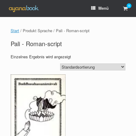
Zum
0
Ware
Menü
Inhalt
anzei
springen
Start
/ Produkt Sprache / Pali - Roman-script
Pali - Roman-script
Einzelnes Ergebnis wird angezeigt