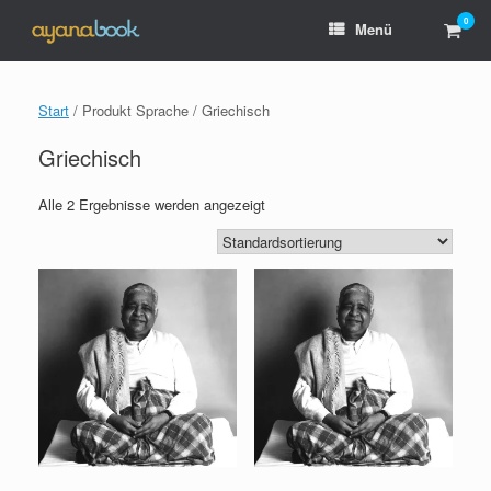
Zum
0
Ware
Menü
Inhalt
anzei
springen
Start
/ Produkt Sprache / Griechisch
Griechisch
Alle 2 Ergebnisse werden angezeigt