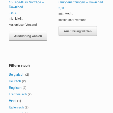
10-Tage-Kurs Vorträge –
Gruppensitzungen – Download
Download
2,00
€
2,00
€
inkl. MwSt.
inkl. MwSt.
kostenloser Versand
kostenloser Versand
Dieses
Dieses
Produkt
Ausführung wählen
Produkt
weist
Ausführung wählen
weist
mehrere
mehrere
Varianten
Varianten
auf.
auf.
Die
Die
Optionen
Optionen
können
Filtern nach
können
auf
auf
der
Bulgarisch
(2)
der
Produktsei
Deutsch
(2)
Produktseite
gewählt
Englisch
(2)
gewählt
werden
werden
Französisch
(2)
Hindi
(1)
Italienisch
(2)